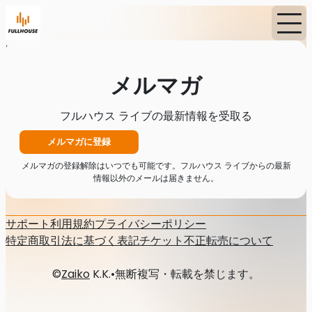
Home
ニュース
メルマガ
メルマガ
フルハウス ライブの最新情報を受取る
メルマガに登録
メルマガの登録解除はいつでも可能です。フルハウス ライブからの最新
情報以外のメールは届きません。
サポート
利用規約
プライバシーポリシー
特定商取引法に基づく表記
チケット不正転売について
©
Zaiko
K.K.
•
無断複写・転載を禁じます。